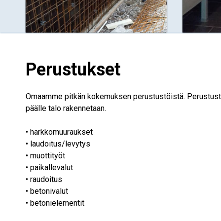
Perustukset
Omaamme pitkän kokemuksen perustustöistä. Perustustyöt 
päälle talo rakennetaan.
• harkkomuuraukset
• laudoitus/levytys
• muottityöt
• paikallevalut
• raudoitus
• betonivalut
• betonielementit