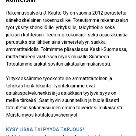
Rakennuspalvelu J. Kautto Oy on vuonna 2012 perustettu
äänekoskelainen rakennusliike. Toteutamme rakennusalan
työt yksityishenkilöille, yrityksille, taloyhtiöille sekä
julkisiin kohteisiin. Teemme kokonais- sekä osaurakointia
perustuksista lähtien aina viimeistelyyn saakka
ammattitaidolla. Toimimme pääasiassa Keski-Suomessa,
mutta tarpeen vaatiessa myös muualle Suomeen.
Toteutamme urakat sovitun aikataulun mukaisesti.
Yrityksessämme työskentelee ammattitaitoinen ja
tehokas henkilökunta. Työntekijämme ovat
asiakaspalveluhenkisiä ja asiakkaan tyytyväisyys on
meille tärkeää. Saat hyvin suunnitellun ja huolellisesti
toteutetun kokonaisuuden omien toiveidesi mukaisesti.
Muista myös kotitalousvähennys!
KYSY LISÄÄ
TAI
PYYDÄ TARJOUS!