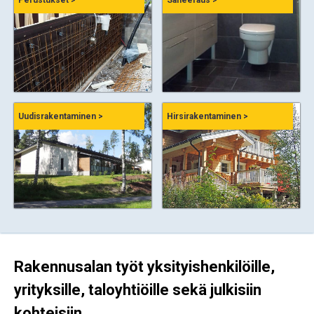
Perustukset >
Saneeraus >
Uudisrakentaminen >
Hirsirakentaminen >
Rakennusalan työt yksityishenkilöille,
yrityksille, taloyhtiöille sekä julkisiin
kohteisiin